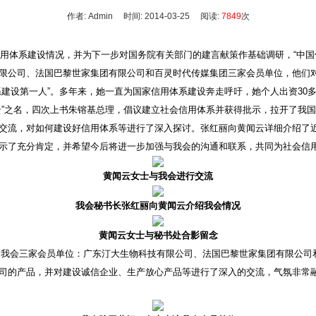
作者: Admin 时间: 2014-03-25 阅读:
7849
次
信用体系建设情况，并为下一步对国务院有关部门的建言献策作基础调研，“中国
限公司、法国巴黎世家集团有限公司和百灵时代传媒集团三家会员单位，他们
系建设第一人”。多年来，她一直为国家信用体系建设奔走呼吁，她个人出资30
云”之名，四次上书朱镕基总理，倡议建立社会信用体系并获得批示，拉开了我
交流，对如何建设好信用体系等进行了深入探讨。张红丽向黄闻云详细介绍了
示了充分肯定，并希望今后将进一步加强与我会的沟通和联系，共同为社会信
黄闻云女士与我会进行交流
我会秘书长张红丽向黄闻云介绍我会情况
黄闻云女士与秘书处合影留念
我会三家会员单位：广东汀大生物科技有限公司、法国巴黎世家集团有限公司
司的产品，并对建设诚信企业、生产放心产品等进行了深入的交流，气氛非常